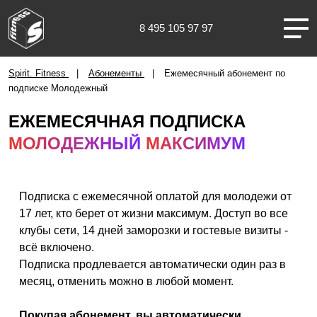
8 495 105 97 97
Казань
Spirit. Fitness
Абонементы
Ежемесячный абонемент по
подписке Молодежный
ЕЖЕМЕСЯЧНАЯ ПОДПИСКА
МОЛОДЕЖНЫЙ
МАКСИМУМ
О НАС
КЛУБЫ
Подписка с ежемесячной оплатой для молодежи от
17 лет, кто берет от жизни максимум. Доступ во все
клубы сети, 14 дней заморозки и гостевые визиты -
ТРЕНИРОВКИ
всё включено.
Подписка продлевается автоматически один раз в
ЧЛЕНАМ КЛУБА
месяц, отменить можно в любой момент.
Покупая абонемент, вы автоматически