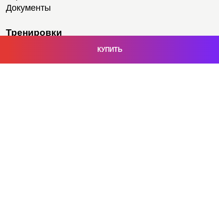
Документы
Тренировки
Тренеры
Медитации
Тренажерный зал
Степ-аэробика
Персональные тренировки
Йога
Групповые тренировки
Расписание
Услуги
Подписка на здоровье
Фитнес-страховка
Сауна и хаммам