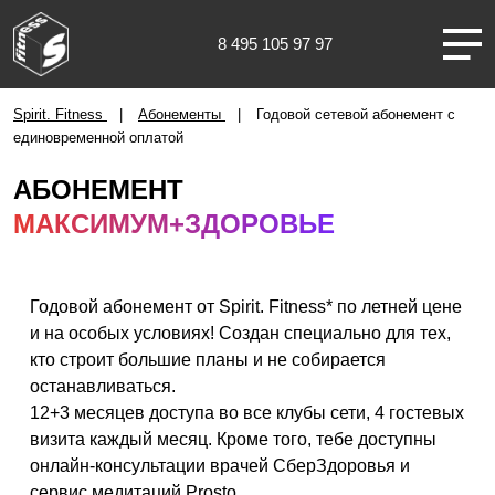
8 495 105 97 97
Казань
Spirit. Fitness
Абонементы
Годовой сетевой абонемент с
единовременной оплатой
АБОНЕМЕНТ
МАКСИМУМ+ЗДОРОВЬЕ
О НАС
КЛУБЫ
Годовой абонемент от Spirit. Fitness* по летней цене
и на особых условиях! Создан специально для тех,
кто строит большие планы и не собирается
ТРЕНИРОВКИ
останавливаться.
12+3 месяцев доступа во все клубы сети, 4 гостевых
ЧЛЕНАМ КЛУБА
визита каждый месяц. Кроме того, тебе доступны
онлайн-консультации врачей СберЗдоровья и
сервис медитаций Prosto.