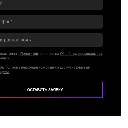
*
ефон*
ктронная почта
знакомлен с
Политикой
, согласен на
Обработку персональных
анных
очу получить персональную скидку и доступ к закрытым
кциям.