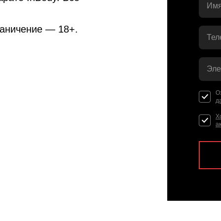
Имя
раничение — 18+.
Тел
Эле
О
д
Х
а
м