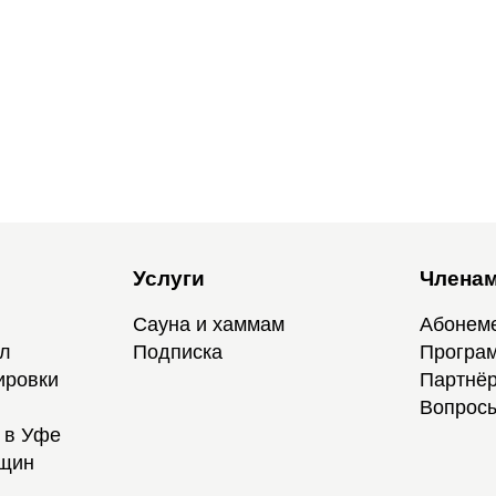
Услуги
Членам
Сауна и хаммам
Абонем
ал
Подписка
Програм
ировки
Партнёр
Вопросы
 в Уфе
нщин