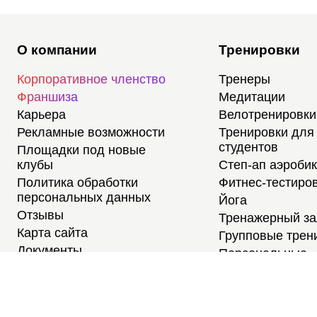
О компании
Тренировки
Корпоративное членство
Тренеры
Франшиза
Медитации
Карьера
Велотренировки
Рекламные возможности
Тренировки для
студентов
Площадки под новые
клубы
Степ-ап аэроби
Политика обработки
Фитнес-тестиро
персональных данных
Йога
Отзывы
Тренажерный з
Карта сайта
Групповые трен
Документы
Персональные
тренировки
Расписание