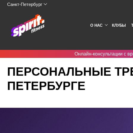
Санкт-Петербург
О НАС
КЛУБЫ
Онлайн-консультации с вр
Spirit. Fitness
Тренировки
Персональные тренировки с трене
ПЕРСОНАЛЬНЫЕ ТРЕ
ПЕТЕРБУРГЕ