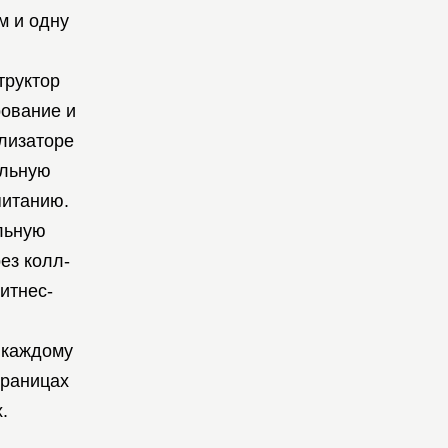
м и одну
труктор
рование и
лизаторе
альную
питанию.
льную
ез колл-
итнес-
 каждому
траницах
.