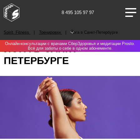
8 495 105 97 97
Санкт-Петербург
Spirit. Fitness
Тренировки
Йога в Санкт-Петербурге
Онлайн-консультации с врачами СберЗдоровья и медитации Prosto.
ЙОГА В САНКТ-
Всё для заботы о себе в одном абонементе.
ПЕТЕРБУРГЕ
О НАС
КЛУБЫ
ТРЕНИРОВКИ
ЧЛЕНАМ КЛУБА