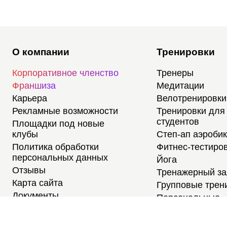
О компании
Тренировки
Корпоративное членство
Тренеры
Франшиза
Медитации
Карьера
Велотренировки
Рекламные возможности
Тренировки для
студентов
Площадки под новые
клубы
Степ-ап аэроби
Политика обработки
Фитнес-тестиро
персональных данных
Йога
Отзывы
Тренажерный з
Карта сайта
Групповые трен
Документы
Персональные
тренировки
Расписание