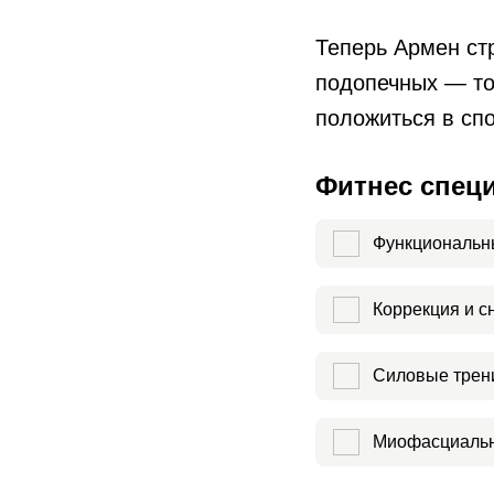
Теперь Армен ст
подопечных — то
положиться в спо
Фитнес спец
Функциональн
Коррекция и с
Силовые трен
Миофасциальн