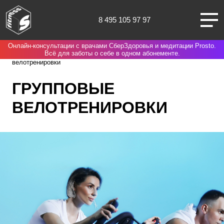
8 495 105 97 97
Онлайн-консультации с врачами СберЗдоровья и медитации Prosto.
Санкт-Петербург
Spirit. Fitness
Нас выбирают потому что
Групповые
Всё для заботы о себе в одном абонементе.
велотренировки
ГРУППОВЫЕ
ВЕЛОТРЕНИРОВКИ
О НАС
КЛУБЫ
ТРЕНИРОВКИ
ЧЛЕНАМ КЛУБА