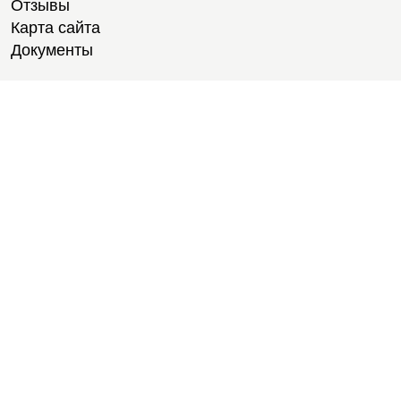
Отзывы
Карта сайта
Документы
Тренировки
Тренеры
Медитации
Велотренировки
Тренировки для студентов
Степ-ап аэробика
Фитнес-тестирование
Йога
Тренажерный зал
Групповые тренировки
Персональные тренировки
Расписание