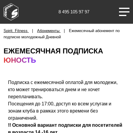
8 495 105 97 97
Челябинск
Spirit. Fitness
Абонементы
Ежемесячный абонемент по
подписке молодежный Дневной
ЕЖЕМЕСЯЧНАЯ ПОДПИСКА
ЮНОСТЬ
О НАС
КЛУБЫ
Подписка с ежемесячной оплатой для молодежи,
кто может тренироваться днем и не хочет
переплачивать.
ТРЕНИРОВКИ
Посещения до 17:00, доступ ко всем услугам и
зонам клуба в рамках этого времени без
ЧЛЕНАМ КЛУБА
ограничений.
!! Основной вариант подписки для посетителей
в возрасте 14 -16 лет.