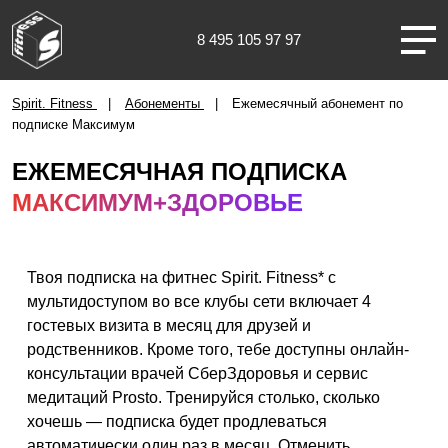
8 495 105 97 97
Москва
Spirit. Fitness
Абонементы
Ежемесячный абонемент по
подписке Максимум
ЕЖЕМЕСЯЧНАЯ ПОДПИСКА
МАКСИМУМ+ЗДОРОВЬЕ
О НАС
КЛУБЫ
Твоя подписка на фитнес Spirit. Fitness* с
мультидоступом во все клубы сети включает 4
гостевых визита в месяц для друзей и
ТРЕНИРОВКИ
родственников. Кроме того, тебе доступны онлайн-
консультации врачей СберЗдоровья и сервис
ЧЛЕНАМ КЛУБА
медитаций Prosto. Тренируйся столько, сколько
хочешь — подписка будет продлеваться
автоматически один раз в месяц. Отменить