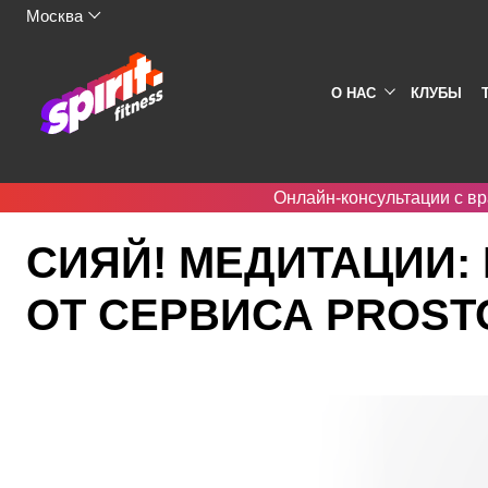
Москва
О НАС
КЛУБЫ
Онлайн-консультации с вр
Spirit. Fitness
Тренировки
Сияй! Медитации: практики восста
СИЯЙ! МЕДИТАЦИИ:
ОТ СЕРВИСА PROST