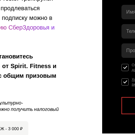
 продлеваться
Имя
ь подписку можно в
нию СберЗдоровья и
Тел
Про
тановитесь
»
от Spirit. Fitness и
О
д
 с общим призовым
Х
а
ультурно-
ожно получить налоговый
Ж -
3 000
₽