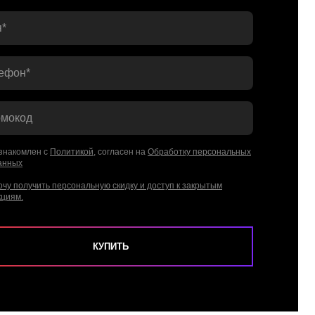
*
ефон*
мокод
знакомлен с
Политикой
, согласен на
Обработку персональных
анных
очу получить персональную скидку и доступ к закрытым
кциям.