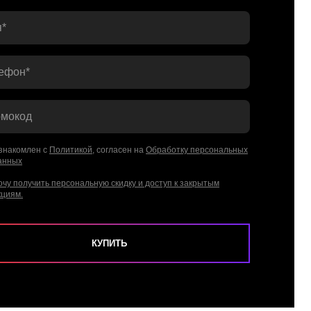
*
ефон*
мокод
знакомлен с
Политикой
, согласен на
Обработку персональных
анных
очу получить персональную скидку и доступ к закрытым
кциям.