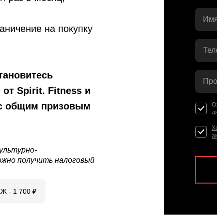
Имя
раничение на покупку
Тел
тановитесь
Про
»
от Spirit. Fitness и
 с общим призовым
О
д
Х
а
ультурно-
ожно получить налоговый
Ж -
1 700
₽