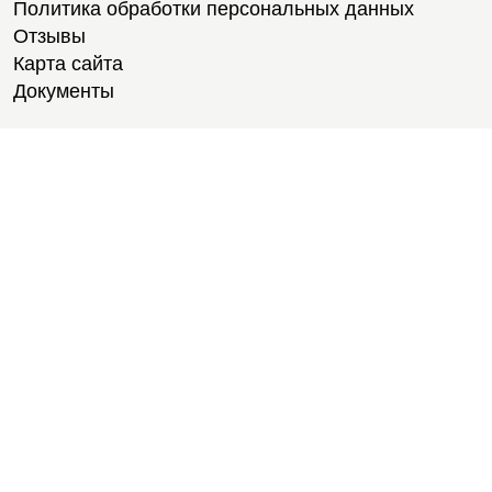
Политика обработки персональных данных
Отзывы
Карта сайта
Документы
Тренировки
Тренеры
Тренажерный зал
Групповые тренировки
Персональные тренировки
Тренировки онлайн
Медитации
Пилатес
Йога
Стретчинг
Тренировки для новичков
Тренировки для студентов