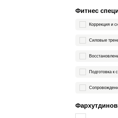
Фитнес спец
Коррекция и с
Силовые трен
Восстановлени
Подготовка к 
Сопровождени
Фархутдинова