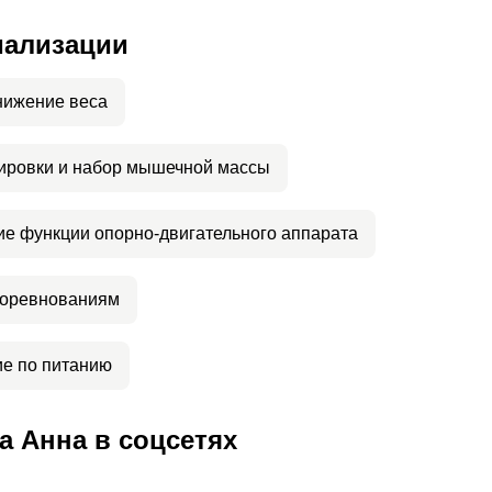
иализации
нижение веса
ировки и набор мышечной массы
е функции опорно-двигательного аппарата
соревнованиям
е по питанию
 Анна в соцсетях