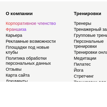
О компании
Тренировки
Корпоративное членство
Тренеры
Франшиза
Тренажерный з
Карьера
Групповые трен
Рекламные возможности
Персональные
тренировки
Площадки под новые
клубы
Тренировки онл
Политика обработки
Медитации
персональных данных
Пилатес
Отзывы
Йога
Карта сайта
Стретчинг
Документы
Тренировки для
новичков
Тренировки для
студентов
Расписание