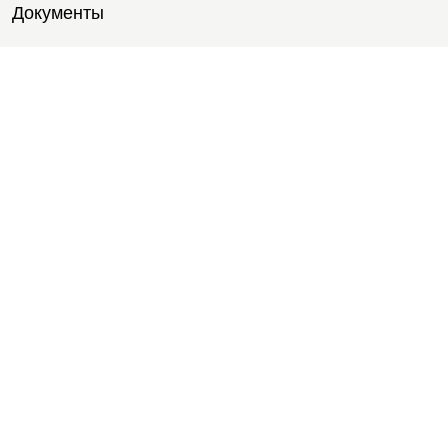
Документы
Тренировки
Тренеры
Тренажерный зал
Групповые тренировки
Персональные тренировки
Тренировки онлайн
Медитации
Пилатес
Йога
Стретчинг
Тренировки для новичков
Тренировки для студентов
Расписание
Услуги