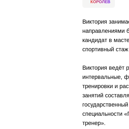
КОРОЛЁВ
Виктория занима
направлениями б
кандидат в маст
спортивный стаж 
Виктория ведёт 
интервальные, ф
тренировки и ра
занятий составл
государственный
специальности «
тренер».