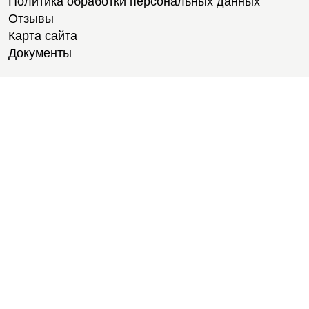
Политика обработки персональных данных
Отзывы
Карта сайта
Документы
Тренировки
Тренеры
Тренажерный зал
Групповые тренировки
Персональные тренировки
Тренировки онлайн
Медитации
Пилатес
Йога
Стретчинг
Тренировки для новичков
Тренировки для студентов
Расписание