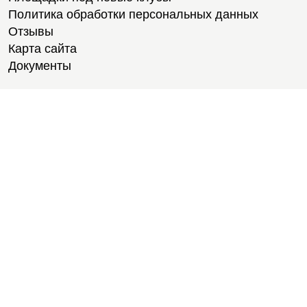
Политика обработки персональных данных
Отзывы
Карта сайта
Документы
Тренировки
Тренеры
Тренажерный зал
Групповые тренировки
Персональные тренировки
Тренировки онлайн
Медитации
Пилатес
Йога
Стретчинг
Тренировки для новичков
Тренировки для студентов