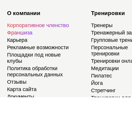
О компании
Тренировки
Корпоративное членство
Тренеры
Франшиза
Тренажерный з
Карьера
Групповые трен
Рекламные возможности
Персональные
тренировки
Площадки под новые
клубы
Тренировки онл
Политика обработки
Медитации
персональных данных
Пилатес
Отзывы
Йога
Карта сайта
Стретчинг
Документы
Тренировки для
новичков
Тренировки для
студентов
Расписание