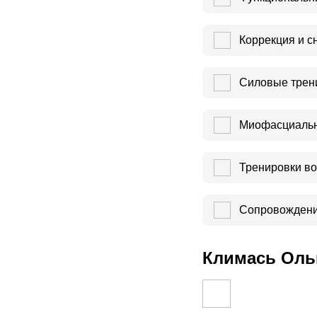
Коррекция и с
Силовые трен
Миофасциальн
Тренировки во
Сопровождени
Климась Ольг