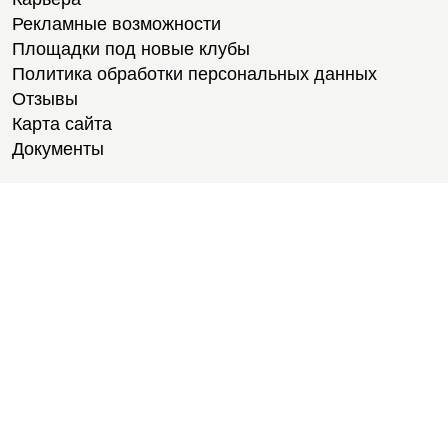
Рекламные возможности
Площадки под новые клубы
Политика обработки персональных данных
Отзывы
Карта сайта
Документы
Тренировки
Тренеры
Тренажерный зал
Групповые тренировки
Персональные тренировки
Тренировки онлайн
Тренировки для новичков
Стретчинг
Йога
Пилатес