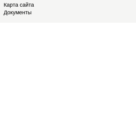
Карта сайта
Документы
Тренировки
Тренеры
Тренажерный зал
Групповые тренировки
Персональные тренировки
Тренировки онлайн
Медитации
Пилатес
Йога
Стретчинг
Тренировки для новичков
Тренировки для студентов
Расписание