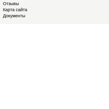
Отзывы
Карта сайта
Документы
Тренировки
Тренеры
Тренажерный зал
Групповые тренировки
Персональные тренировки
Тренировки онлайн
Медитации
Пилатес
Йога
Стретчинг
Тренировки для новичков
Тренировки для студентов
Расписание