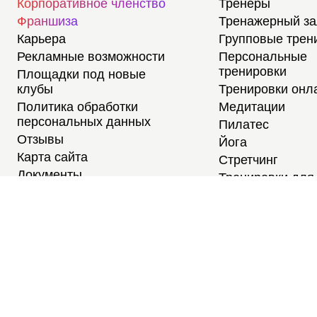
Корпоративное членство
Тренеры
Франшиза
Тренажерный з
Карьера
Групповые трен
Рекламные возможности
Персональные
тренировки
Площадки под новые
клубы
Тренировки онл
Политика обработки
Медитации
персональных данных
Пилатес
Отзывы
Йога
Карта сайта
Стретчинг
Документы
Тренировки для
новичков
Тренировки для
студентов
Расписание