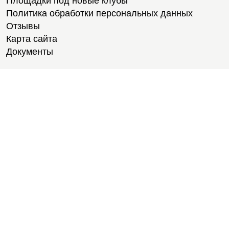
Площадки под новые клубы
Политика обработки персональных данных
Отзывы
Карта сайта
Документы
Тренировки
Тренеры
Тренажерный зал
Групповые тренировки
Персональные тренировки
Тренировки онлайн
Медитации
Пилатес
Йога
Стретчинг
Тренировки для новичков
Тренировки для студентов