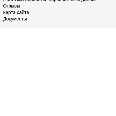
Отзывы
Карта сайта
Документы
Тренировки
Тренеры
Тренажерный зал
Групповые тренировки
Персональные тренировки
Тренировки онлайн
Медитации
Пилатес
Йога
Стретчинг
Тренировки для новичков
Тренировки для студентов
Расписание