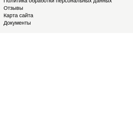
Политика обработки персональных данных
Отзывы
Карта сайта
Документы
Тренировки
Тренеры
Тренажерный зал
Групповые тренировки
Персональные тренировки
Тренировки онлайн
Медитации
Пилатес
Йога
Стретчинг
Тренировки для новичков
Тренировки для студентов
Расписание