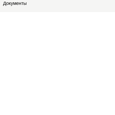
Документы
Тренировки
Тренеры
Тренажерный зал
Групповые тренировки
Персональные тренировки
Тренировки онлайн
Медитации
Пилатес
Йога
Стретчинг
Тренировки для новичков
Тренировки для студентов
Расписание
Услуги