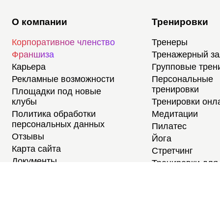
О компании
Тренировки
Корпоративное членство
Тренеры
Франшиза
Тренажерный з
Карьера
Групповые трен
Рекламные возможности
Персональные
тренировки
Площадки под новые
клубы
Тренировки онл
Политика обработки
Медитации
персональных данных
Пилатес
Отзывы
Йога
Карта сайта
Стретчинг
Документы
Тренировки для
новичков
Тренировки для
студентов
Расписание