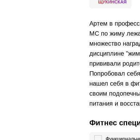
ЩУКИНСКАЯ
Артем в професс
МС по жиму лежа
множество награ
дисциплине "жим 
прививали родите
Попробовал себя
нашел себя в фи
своим подопечны
питания и восст
Фитнес спец
Функциональн