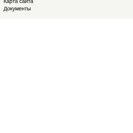
Карта сайта
Документы
Тренировки
Тренеры
Тренажерный зал
Групповые тренировки
Персональные тренировки
Тренировки онлайн
Медитации
Пилатес
Йога
Стретчинг
Тренировки для новичков
Тренировки для студентов
Расписание
Услуги