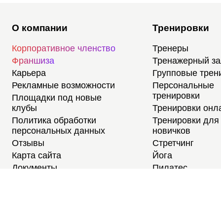
О компании
Тренировки
Корпоративное членство
Тренеры
Франшиза
Тренажерный з
Карьера
Групповые трен
Рекламные возможности
Персональные
тренировки
Площадки под новые
клубы
Тренировки онл
Политика обработки
Тренировки для
персональных данных
новичков
Отзывы
Стретчинг
Карта сайта
Йога
Документы
Пилатес
Медитации
Тренировки для
студентов
Расписание