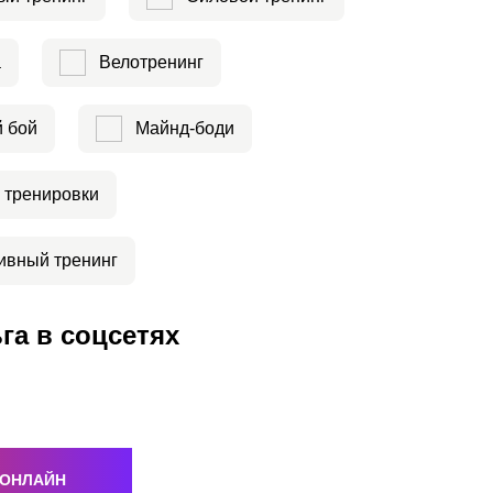
а
Велотренинг
й бой
Майнд-боди
 тренировки
ивный тренинг
га в соцсетях
 ОНЛАЙН