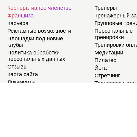
Корпоративное членство
Тренеры
Франшиза
Тренажерный з
Карьера
Групповые трен
Рекламные возможности
Персональные
тренировки
Площадки под новые
клубы
Тренировки онл
Политика обработки
Медитации
персональных данных
Пилатес
Отзывы
Йога
Карта сайта
Стретчинг
Документы
Тренировки для
новичков
Тренировки для
студентов
Расписание