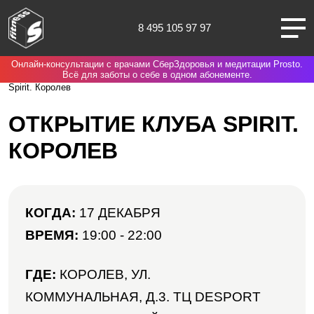
8 495 105 97 97
Онлайн-консультации с врачами СберЗдоровья и медитации Prosto.
Москва
Spirit. Fitness
Мероприятия в Spirit Fitness
Открытие клуба
Всё для заботы о себе в одном абонементе.
Spirit. Королев
ОТКРЫТИЕ КЛУБА SPIRIT.
КОРОЛЕВ
О НАС
КЛУБЫ
КОГДА:
17 ДЕКАБРЯ
ВРЕМЯ:
19:00 - 22:00
ТРЕНИРОВКИ
ГДЕ:
КОРОЛЕВ, УЛ.
ЧЛЕНАМ КЛУБА
КОММУНАЛЬНАЯ, Д.3. ТЦ DESPORT