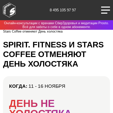
8 495 105 97 97
Онлайн-консультации с врачами СберЗдоровья и медитации Prosto.
Москва
Spirit. Fitness
Мероприятия в Spirit Fitness
Spirit. Fitness и
Всё для заботы о себе в одном абонементе.
Stars Coffee отменяют День холостяка
SPIRIT. FITNESS И STARS
COFFEE ОТМЕНЯЮТ
О НАС
ДЕНЬ ХОЛОСТЯКА
КЛУБЫ
ТРЕНИРОВКИ
КОГДА:
11 - 16 НОЯБРЯ
ЧЛЕНАМ КЛУБА
ДЕНЬ НЕ