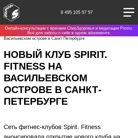
8 495 105 97 97
Онлайн-консультации с врачами СберЗдоровья и медитации Prosto.
Москва
Spirit. Fitness
Новости
Новый клуб Spirit. Fitness на
Всё для заботы о себе в одном абонементе.
Васильевском острове в Санкт-Петербурге
НОВЫЙ КЛУБ SPIRIT.
FITNESS НА
О НАС
ВАСИЛЬЕВСКОМ
КЛУБЫ
ОСТРОВЕ В САНКТ-
ПЕТЕРБУРГЕ
ТРЕНИРОВКИ
ЧЛЕНАМ КЛУБА
Сеть фитнес-клубов Spirit. Fitness
анонсировала открытие нового клуба на