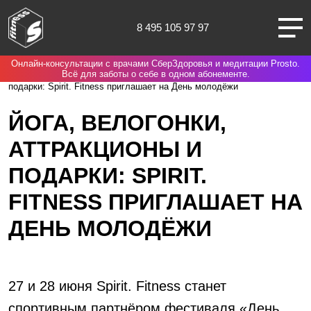
8 495 105 97 97
Онлайн-консультации с врачами СберЗдоровья и медитации Prosto.
Москва
Spirit. Fitness
Новости
Йога, велогонки, аттракционы и
Всё для заботы о себе в одном абонементе.
подарки: Spirit. Fitness приглашает на День молодёжи
ЙОГА, ВЕЛОГОНКИ,
АТТРАКЦИОНЫ И
О НАС
ПОДАРКИ: SPIRIT.
КЛУБЫ
FITNESS ПРИГЛАШАЕТ НА
ДЕНЬ МОЛОДЁЖИ
ТРЕНИРОВКИ
ЧЛЕНАМ КЛУБА
27 и 28 июня Spirit. Fitness станет
спортивным партнёром фестиваля «День