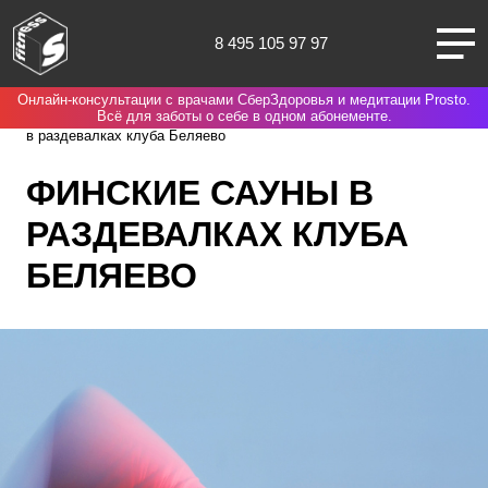
8 495 105 97 97
Онлайн-консультации с врачами СберЗдоровья и медитации Prosto.
Москва
Spirit. Fitness
Нас выбирают потому что
Финские сауны
Всё для заботы о себе в одном абонементе.
в раздевалках клуба Беляево
ФИНСКИЕ САУНЫ В
РАЗДЕВАЛКАХ КЛУБА
О НАС
БЕЛЯЕВО
КЛУБЫ
ТРЕНИРОВКИ
ЧЛЕНАМ КЛУБА