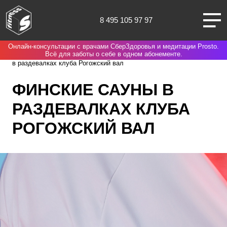
8 495 105 97 97
Онлайн-консультации с врачами СберЗдоровья и медитации Prosto.
Москва
Spirit. Fitness
Нас выбирают потому что
Финские сауны
Всё для заботы о себе в одном абонементе.
в раздевалках клуба Рогожский вал
ФИНСКИЕ САУНЫ В
РАЗДЕВАЛКАХ КЛУБА
О НАС
РОГОЖСКИЙ ВАЛ
КЛУБЫ
ТРЕНИРОВКИ
ЧЛЕНАМ КЛУБА