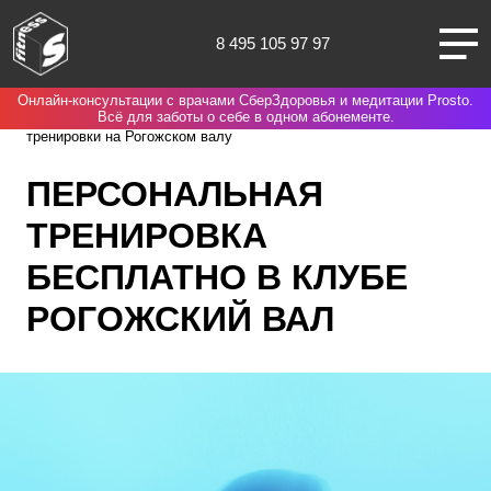
8 495 105 97 97
Онлайн-консультации с врачами СберЗдоровья и медитации Prosto.
Москва
Spirit. Fitness
Нас выбирают потому что
Персональные
Всё для заботы о себе в одном абонементе.
тренировки на Рогожском валу
ПЕРСОНАЛЬНАЯ
ТРЕНИРОВКА
О НАС
БЕСПЛАТНО В КЛУБЕ
КЛУБЫ
РОГОЖСКИЙ ВАЛ
ТРЕНИРОВКИ
ЧЛЕНАМ КЛУБА