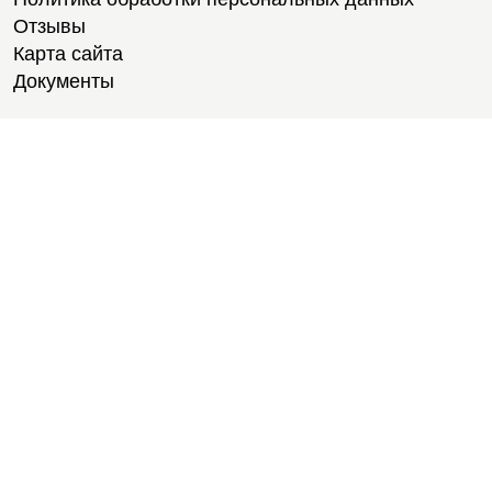
Отзывы
Карта сайта
Документы
Тренировки
Тренеры
Тренажерный зал
Групповые тренировки
Персональные тренировки
Тренировки онлайн
Медитации
Пилатес
Йога
Стретчинг
Тренировки для новичков
Тренировки для студентов
Расписание