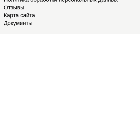
Отзывы
Карта сайта
Документы
Тренировки
Тренеры
Тренажерный зал
Групповые тренировки
Персональные тренировки
Тренировки онлайн
Медитации
Пилатес
Йога
Стретчинг
Тренировки для новичков
Тренировки для студентов
Расписание