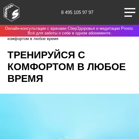
8 495 105 97 97
Онлайн-консультации с врачами СберЗдоровья и медитации Prosto.
Москва
Spirit. Fitness
Нас выбирают потому что
Тренируйся с
Всё для заботы о себе в одном абонементе.
комфортом в любое время
ТРЕНИРУЙСЯ С
КОМФОРТОМ В ЛЮБОЕ
О НАС
ВРЕМЯ
КЛУБЫ
ТРЕНИРОВКИ
ЧЛЕНАМ КЛУБА