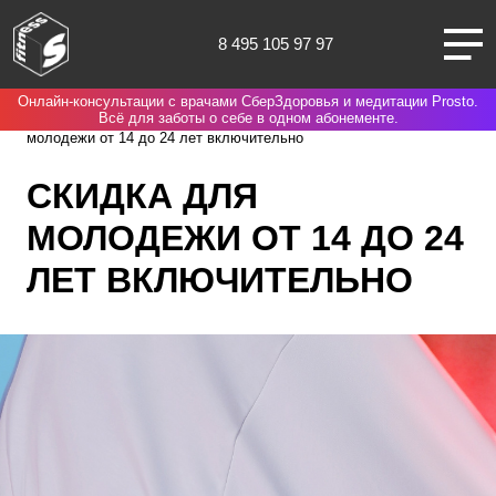
8 495 105 97 97
Онлайн-консультации с врачами СберЗдоровья и медитации Prosto.
Москва
Spirit. Fitness
Нас выбирают потому что
Скидка для
Всё для заботы о себе в одном абонементе.
молодежи от 14 до 24 лет включительно
СКИДКА ДЛЯ
МОЛОДЕЖИ ОТ 14 ДО 24
О НАС
ЛЕТ ВКЛЮЧИТЕЛЬНО
КЛУБЫ
ТРЕНИРОВКИ
ЧЛЕНАМ КЛУБА