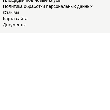
Площадки под новые клубы
Политика обработки персональных данных
Отзывы
Карта сайта
Документы
Тренировки
Тренеры
Тренажерный зал
Групповые тренировки
Персональные тренировки
Тренировки онлайн
Медитации
Пилатес
Йога
Стретчинг
Тренировки для новичков
Тренировки для студентов