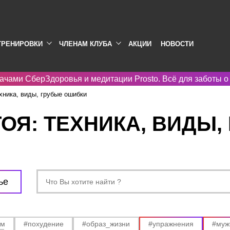
ТРЕНИРОВКИ
ЧЛЕНАМ КЛУБА
АКЦИИ
НОВОСТИ
ачами СберЗдоровья и медитации Prosto. Всё для заботы о
хника, виды, грубые ошибки
ОЯ: ТЕХНИКА, ВИДЫ,
ье
ам
#похудение
#образ_жизни
#упражнения
#муж