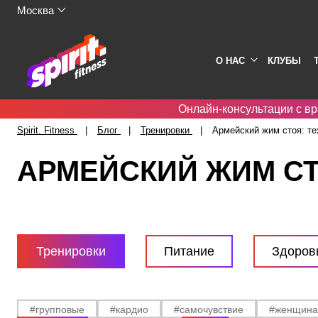
Москва
О НАС
КЛУБЫ
Онлайн-консультации с вр
Spirit. Fitness
Блог
Тренировки
Армейский жим стоя: те
АРМЕЙСКИЙ ЖИМ СТ
Тренировки
Питание
Здоров
#групповые
#кардио
#самочувствие
#женщин