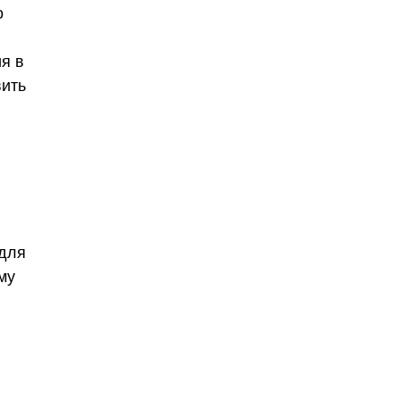
о
я в
вить
 для
му