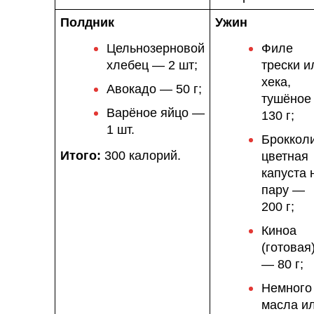
Полдник
Ужин
Цельнозерновой
Филе
хлебец — 2 шт;
трески и
хека,
Авокадо — 50 г;
тушёное
Варёное яйцо —
130 г;
1 шт.
Брокколи
Итого:
300 калорий.
цветная
капуста 
пару —
200 г;
Киноа
(готовая
— 80 г;
Немного
масла и