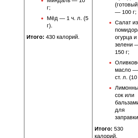
Миндаль — 10
(готовый
г;
— 100 г;
Мёд — 1 ч. л. (5
Салат из
г).
помидор
Итого:
430 калорий.
огурца и
зелени 
150 г;
Оливков
масло —
ст. л. (10 
Лимонн
сок или
бальзам
для
заправки
Итого:
530
калорий.