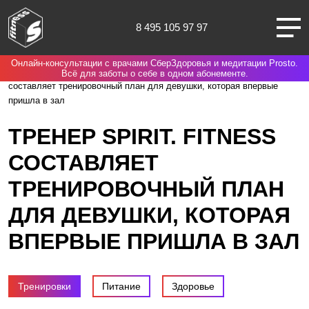
8 495 105 97 97
Онлайн-консультации с врачами СберЗдоровья и медитации Prosto.
Москва
Spirit. Fitness
Блог
Тренировки
Тренер Spirit. Fitness
Всё для заботы о себе в одном абонементе.
составляет тренировочный план для девушки, которая впервые
пришла в зал
ТРЕНЕР SPIRIT. FITNESS
О НАС
СОСТАВЛЯЕТ
ТРЕНИРОВОЧНЫЙ ПЛАН
КЛУБЫ
ДЛЯ ДЕВУШКИ, КОТОРАЯ
ТРЕНИРОВКИ
ВПЕРВЫЕ ПРИШЛА В ЗАЛ
ЧЛЕНАМ КЛУБА
Тренировки
Питание
Здоровье