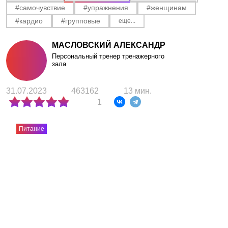
АКЦИИ
#самочувствие
#упражнения
#женщинам
#кардио
#групповые
еще...
НОВОСТИ
МАСЛОВСКИЙ АЛЕКСАНДР
Персональный тренер тренажерного
зала
31.07.2023
463162
13 мин.
1
Питание