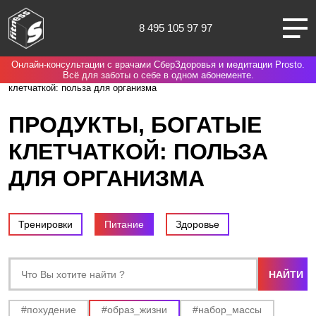
8 495 105 97 97
Онлайн-консультации с врачами СберЗдоровья и медитации Prosto.
Москва
Spirit. Fitness
Блог
Питание
Продукты, богатые
Всё для заботы о себе в одном абонементе.
клетчаткой: польза для организма
ПРОДУКТЫ, БОГАТЫЕ
КЛЕТЧАТКОЙ: ПОЛЬЗА
О НАС
ДЛЯ ОРГАНИЗМА
КЛУБЫ
Тренировки
Питание
Здоровье
ТРЕНИРОВКИ
ЧЛЕНАМ КЛУБА
#похудение
#образ_жизни
#набор_массы