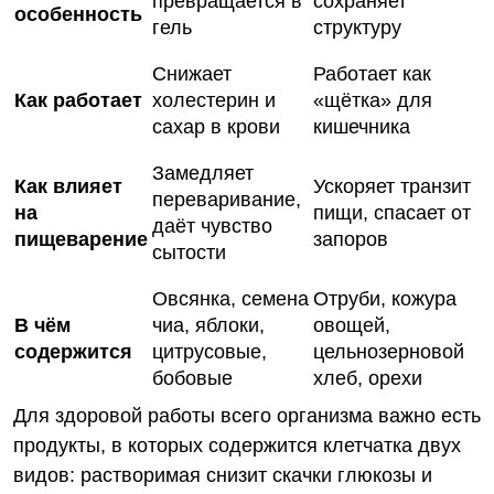
превращается в
сохраняет
особенность
гель
структуру
Снижает
Работает как
Как работает
холестерин и
«щётка» для
сахар в крови
кишечника
Замедляет
Как влияет
Ускоряет транзит
переваривание,
на
пищи, спасает от
даёт чувство
пищеварение
запоров
сытости
Овсянка, семена
Отруби, кожура
В чём
чиа, яблоки,
овощей,
содержится
цитрусовые,
цельнозерновой
бобовые
хлеб, орехи
Для здоровой работы всего организма важно есть
продукты, в которых содержится клетчатка двух
видов: растворимая снизит скачки глюкозы и