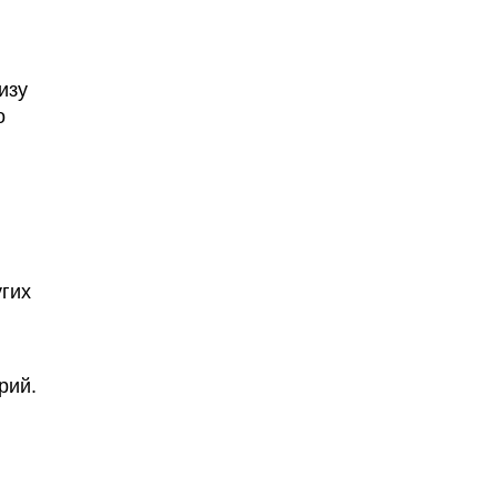
изу
о
угих
рий
.