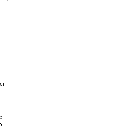
ет
а
о