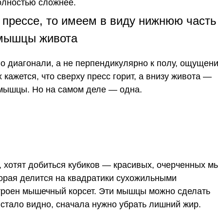
олностью сложнее.
прессе, то имеем в виду нижнюю часть
мышцы живота
по диагонали, а не перпендикулярно к полу, ощущен
х
кажется, что сверху пресс горит, а внизу живота —
е мышцы. Но на самом деле — одна.
С
, хотят добиться
кубиков
— красивых, очерченных м
торая делится на квадратики сухожильными
строен мышечный корсет. Эти мышцы можно сделать
х стало видно, сначала нужно убрать лишний
жир
.