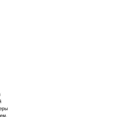
и
й
неры
ем,