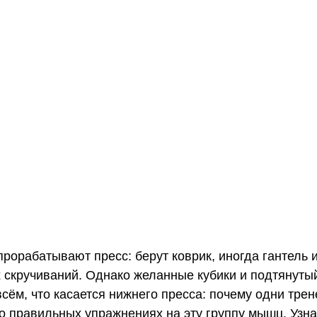
прорабатывают
пресс: берут коврик, иногда гантель 
х
скручиваний. Однако желанные кубики и подтянуты
 всём, что касается нижнего
пресса
: почему одни тре
 о
правильных
упражнениях на эту группу мышц. Узна