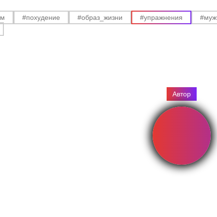
ам
#похудение
#образ_жизни
#упражнения
#муж
Автор
ТР
Инст