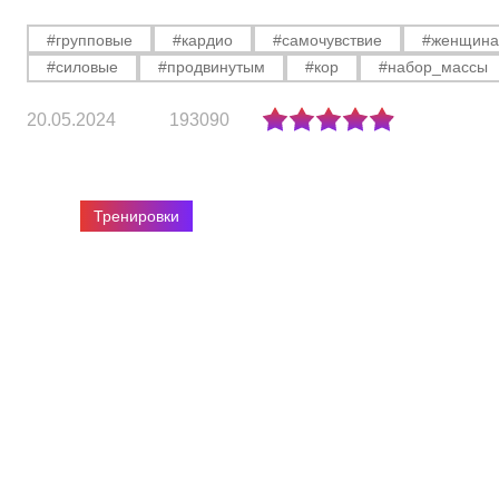
#групповые
#кардио
#самочувствие
#женщин
#силовые
#продвинутым
#кор
#набор_массы
20.05.2024
193090
Тренировки